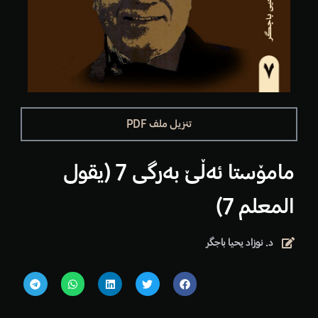
تنزيل ملف PDF
مامۆستا ئەڵێ بەرگی 7 (یقول
المعلم 7)
د. نوزاد يحيا باجگر