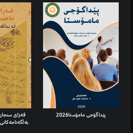
پێداگۆجی مامۆستا2026
قەزای سنجار 
بەڵگەنامەکانی 