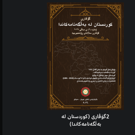
2گۆڤاری (کوردستان لە
بەڵگەنامەکاندا)