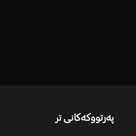
پەرتووكەكانی تر