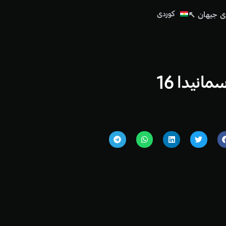
کوردی
ی جیهان ↖
العربية
انیدا 16