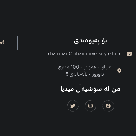
بۆ پەیوەندی
گە
chairman@cihanuniversity.edu.iq
عێڕاق - هەولێر - 100 مەتری
نەورۆز - باڵەخانەی 5
من لە سۆشیەڵ میدیا