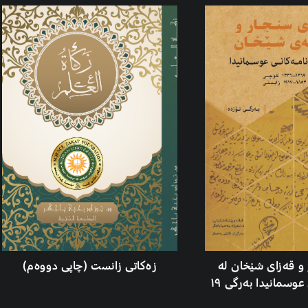
و قەزای شێخان لە
زەکاتی زانست (چاپی دووەم)
عوسمانیدا بەرگی ١٩