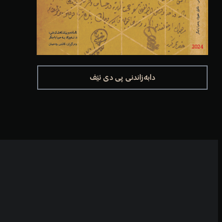
دابەزاندنی پی دی ئێف