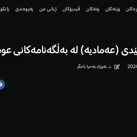
رەكان
وێنەكان
وتەكان
ڤیدیۆكان
ژیانی من
پەیوەندی
زانكۆ
ێدی (عەمادیە) لە بەڵگەنامەکانی عوسم
202
د. نەوزاد یەحیا باجگر