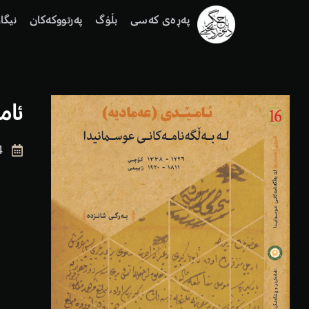
پەڕەی كەسی
بڵۆگ
پەرتووكەكان
نیگا
ئام
4