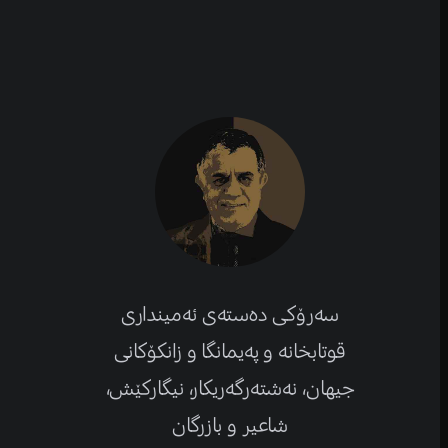
سەرۆکی دەستەی ئەمینداری
قوتابخانە و پەیمانگا و زانکۆكانی
جیهان، نەشتەرگەریكار، نیگارکێش،
شاعیر و بازرگان