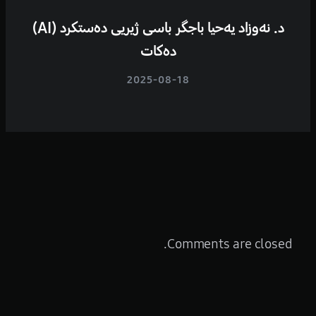
د. نەوزاد یەحیا باجگر باسی ژیریی دەستکرد (AI)
دەکات
2025-08-18
Comments are closed.