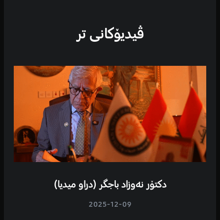
ڤیدیۆكانی تر
دکتۆر نەوزاد باجگر (دراو میدیا)
2025-12-09