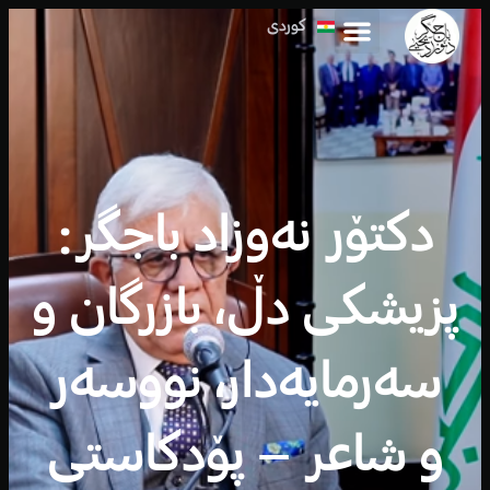
کوردی
العربية
دکتۆر نەوزاد باجگر:
پزیشکی دڵ، بازرگان و
سەرمایەدار، نووسەر
و شاعر – پۆدکاستی