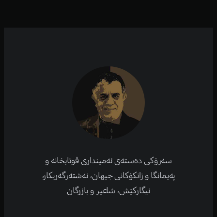
سەرۆکی دەستەی ئەمینداری قوتابخانە و
پەیمانگا و زانکۆكانی جیهان، نەشتەرگەریكار،
نیگارکێش، شاعیر و بازرگان