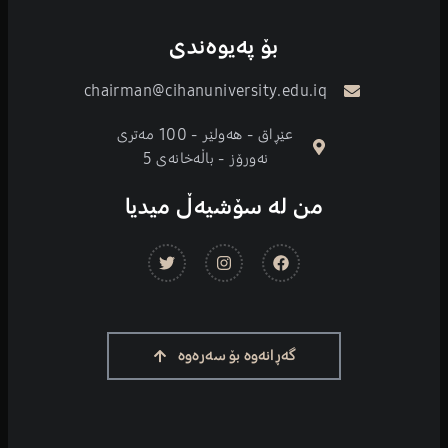
بۆ پەیوەندی
chairman@cihanuniversity.edu.iq
عێڕاق - هەولێر - 100 مەتری
نەورۆز - باڵەخانەی 5
من لە سۆشیەڵ میدیا
گەڕانەوە بۆ سەرەوە