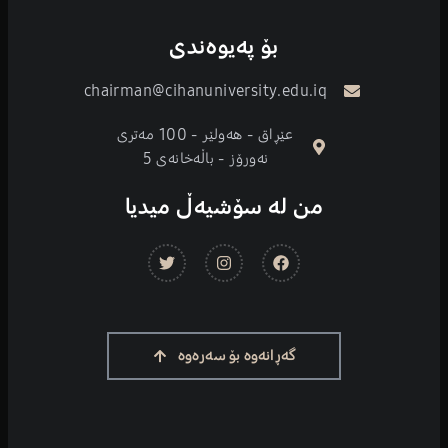
بۆ پەیوەندی
chairman@cihanuniversity.edu.iq
عێڕاق - هەولێر - 100 مەتری
نەورۆز - باڵەخانەی 5
من لە سۆشیەڵ میدیا
گەڕانەوە بۆ سەرەوە