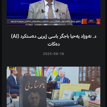
د. نەوزاد یەحیا باجگر باسی ژیریی دەستکرد (AI)
دەکات
2025-08-18