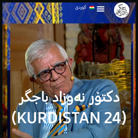
کوردی
العربية
دکتۆر نەوزاد باجگر
(KURDISTAN 24)