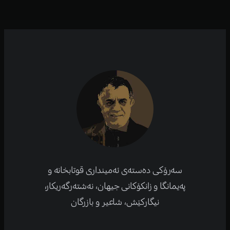
سەرۆکی دەستەی ئەمینداری قوتابخانە و
پەیمانگا و زانکۆكانی جیهان، نەشتەرگەریكار،
نیگارکێش، شاعیر و بازرگان