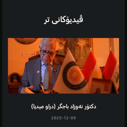
ڤیدیۆكانی تر
دکتۆر نەوزاد باجگر (دراو میدیا)
2025-12-09