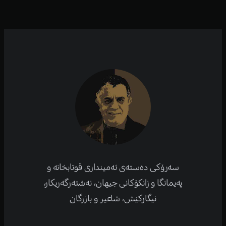
سەرۆکی دەستەی ئەمینداری قوتابخانە و
پەیمانگا و زانکۆكانی جیهان، نەشتەرگەریكار،
نیگارکێش، شاعیر و بازرگان