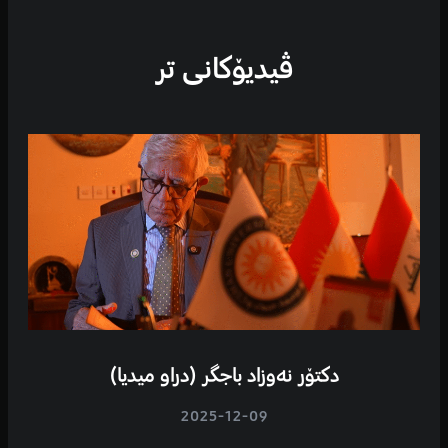
ڤیدیۆكانی تر
دکتۆر نەوزاد باجگر (دراو میدیا)
2025-12-09