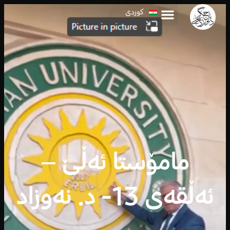
کوردی
العربية
مامۆستا ئەڵێ –
ئەڵقەی 13- د. نەوزاد