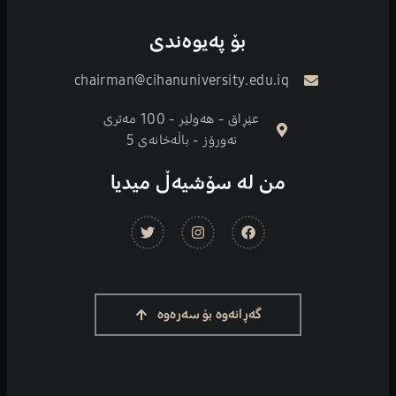
بۆ پەیوەندی
chairman@cihanuniversity.edu.iq
عێڕاق - هەولێر - 100 مەتری
نەورۆز - باڵەخانەی 5
من لە سۆشیەڵ میدیا
گەڕانەوە بۆ سەرەوە