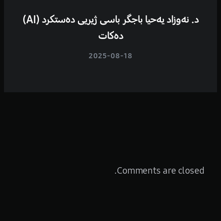
د. نەوزاد یەحیا باجگر باسی ژیریی دەستکرد (AI)
دەکات
2025-08-18
Comments are closed.