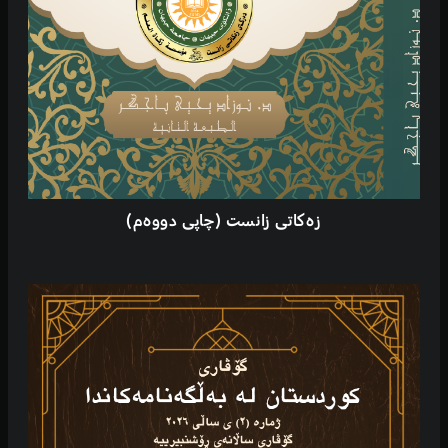
زەکاتی زانست (چاپی دووەم)