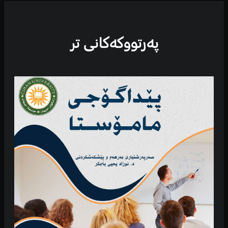
پەرتووكەكانی تر