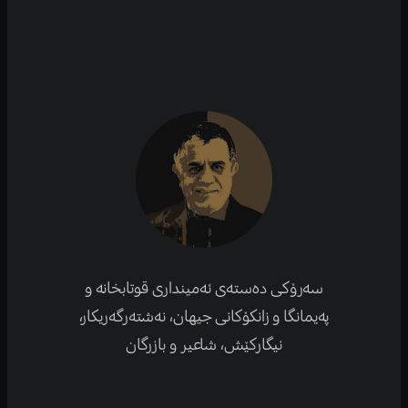
سەرۆکی دەستەی ئەمینداری قوتابخانە و
پەیمانگا و زانکۆكانی جیهان، نەشتەرگەریكار،
نیگارکێش، شاعیر و بازرگان