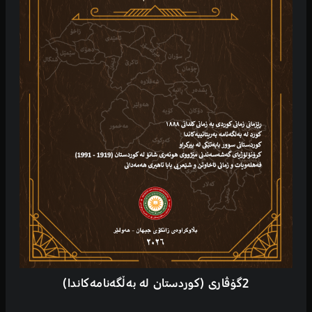
2گۆڤاری (کوردستان لە بەڵگەنامەکاندا)