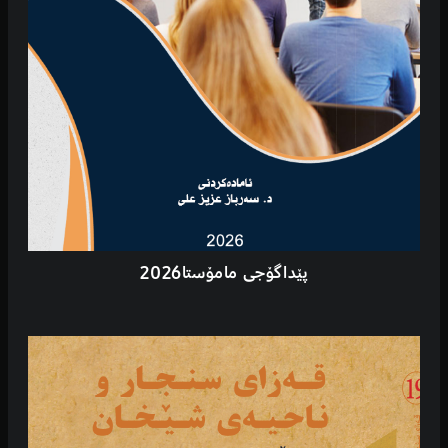
پێداگۆجی مامۆستا2026