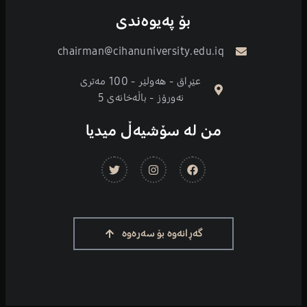
بۆ پەیوەندی
chairman@cihanuniversity.edu.iq
عێڕاق - هەولێر - 100 مەتری
نەورۆز - باڵەخانەی 5
من لە سۆشیەڵ میدیا
گەڕانەوە بۆ سەرەوە