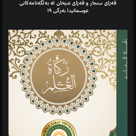
قەزای سنجار و قەزای شێخان لە بەڵگەنامەکانی
عوسمانیدا بەرگی ١٩