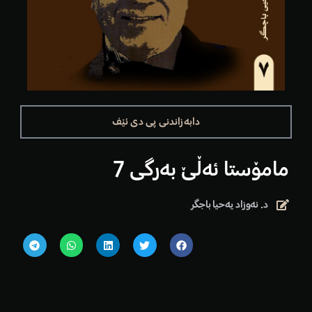
دابەزاندنی پی دی ئێف
مامۆستا ئەڵێ بەرگی 7
د. نەوزاد یەحیا باجگر