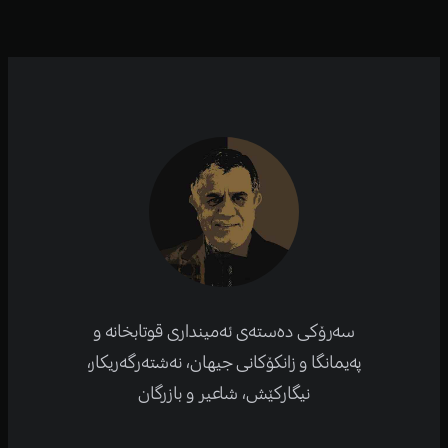
سەرۆکی دەستەی ئەمینداری قوتابخانە و
پەیمانگا و زانکۆكانی جیهان، نەشتەرگەریكار،
نیگارکێش، شاعیر و بازرگان