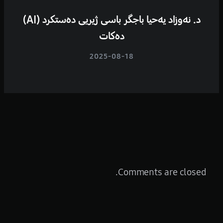
د. نەوزاد یەحیا باجگر باسی ژیریی دەستکرد (AI)
دەکات
2025-08-18
Comments are closed.