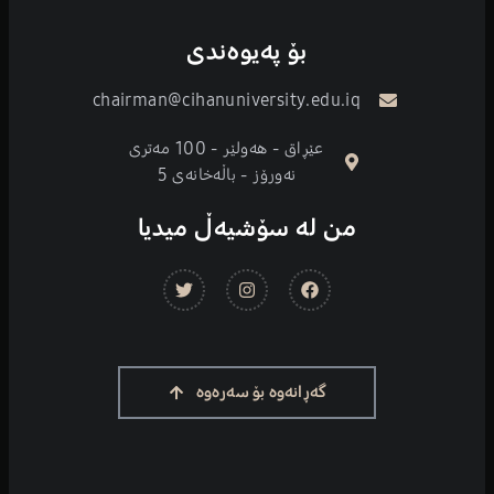
بۆ پەیوەندی
chairman@cihanuniversity.edu.iq
عێڕاق - هەولێر - 100 مەتری
نەورۆز - باڵەخانەی 5
من لە سۆشیەڵ میدیا
گەڕانەوە بۆ سەرەوە