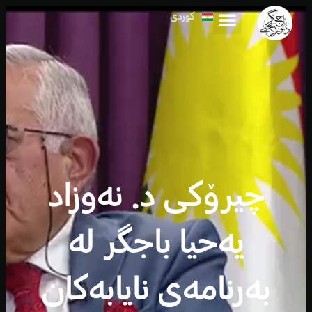
کوردی
العربية
چیرۆکی د. نەوزاد
یەحیا باجگر لە
بەرنامەی نایابەکان