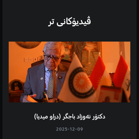
ڤیدیۆكانی تر
دکتۆر نەوزاد باجگر (دراو میدیا)
2025-12-09