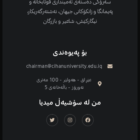
سەرۆکی دەستەی ئەمینداری قوتابخانە و
پەیمانگا و زانکۆكانی جیهان، نەشتەرگەریكار،
نیگارکێش، شاعیر و بازرگان
بۆ پەیوەندی
chairman@cihanuniversity.edu.iq
عێڕاق - هەولێر - 100 مەتری
نەورۆز - باڵەخانەی 5
من لە سۆشیەڵ میدیا