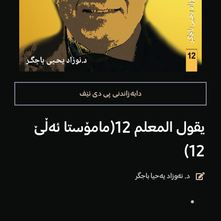
دابەزاندنی پی دی ئێف
یقول المعلم 12(مامۆستا ئەڵێ
12)
د. نەوزاد یەحیا باجگر