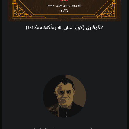
2گۆڤاری (کوردستان لە بەڵگەنامەکاندا)