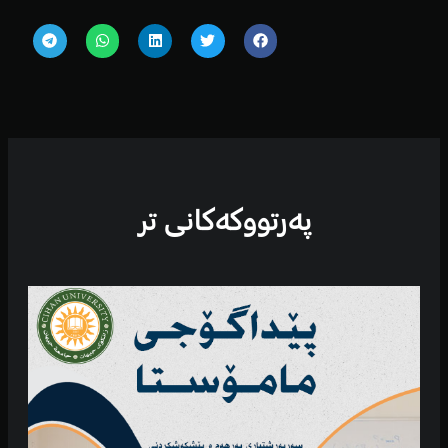
پەرتووكەكانی تر