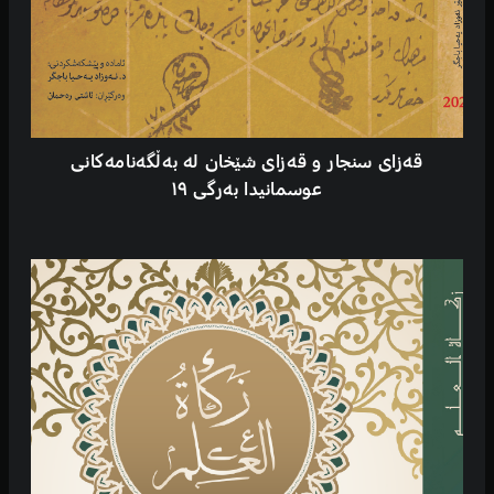
قەزای سنجار و قەزای شێخان لە بەڵگەنامەکانی
عوسمانیدا بەرگی ١٩