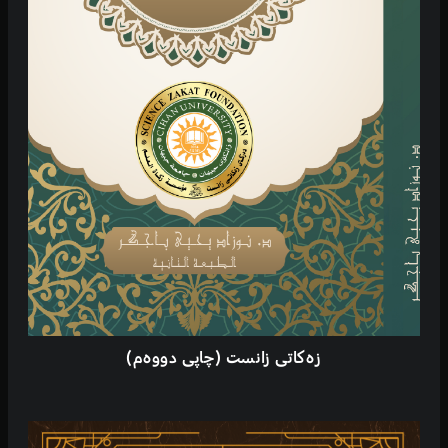
زەکاتی زانست (چاپی دووەم)