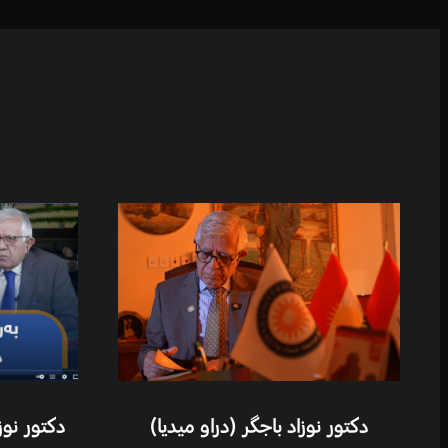
دکتور نوزاد باجگر (دراو میدیا)