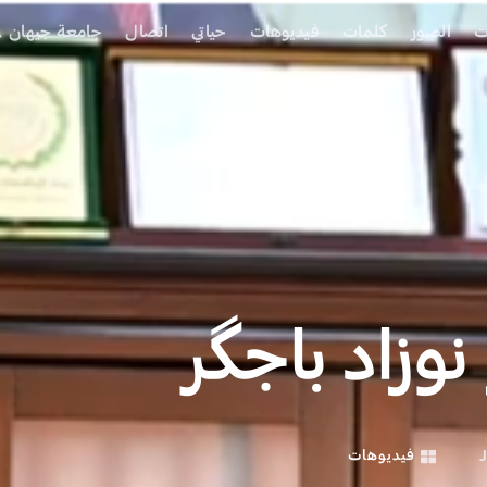
ت
الصور
كلمات
فيديوهات
حياتي
اتصال
جامعة جيهان 
نوزاد باجگر
فيديوهات