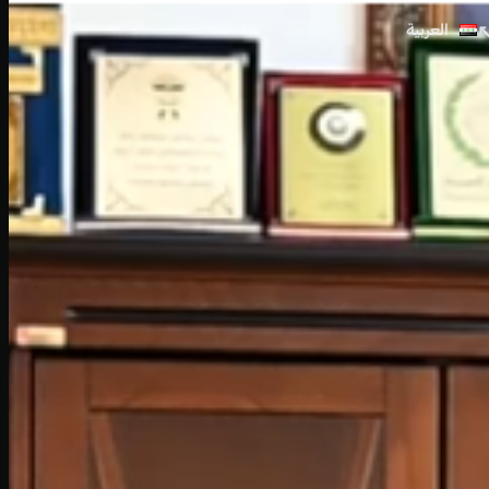
العربية
↖
کوردی