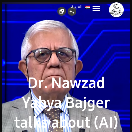
العربية
کوردی
Dr. Nawzad
Yahya Bajger
talks about (AI)