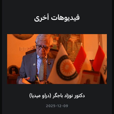
فيديوهات أخرى
دکتور نوزاد باجگر (دراو میدیا)
2025-12-09